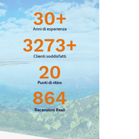
30+
Anni di esperienza
3273+
Clienti soddisfatti
20
Punti di ritiro
864
Recensioni Reali