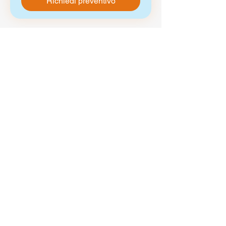
Richiedi preventivo
Prenota con App
Scarica la nostra app per te subito
uno sconto del 15%