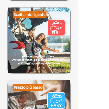
Scelta Intelligente
✔️ Copertura danni inclusa
✔️€500 di franchigia su furto o tentato furto
✔️ Ottimo rapporto qualità/prezzo
Prezzo più basso