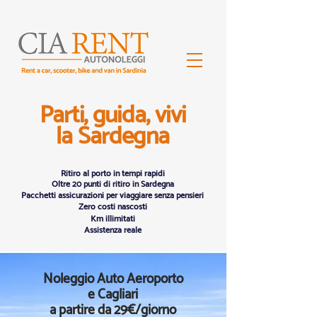
Parti, guida, vivi
la Sardegna
Ritiro al porto in tempi rapidi
Oltre 20 punti di ritiro in Sardegna
Pacchetti assicurazioni per viaggiare senza pensieri
Zero costi nascosti
Km illimitati
Assistenza reale
Noleggio Auto Aeroporto
e Cagliari
a partire da 29€/giorno​