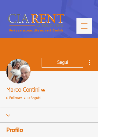
Altre azioni
Segui
Amministratore
Marco Contini
0 Follower
0 Seguiti
Profilo