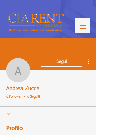
Altre azioni
Segui
Andrea Zucca
Andrea Zucca
0 Follower
0 Seguiti
Profilo